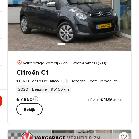
Vakgarage Verheij & Zn
| Groot Ammers (ZH)
Citroën C1
1.0 VTi Feel 5 Drs. Airco|LED|Bluetooth|Electr. Ramen|Radio|Getint Glas
2020
Benzine
95.166 km
€ 7.950
€ 109
of v.a.
/mnd
Bekijk