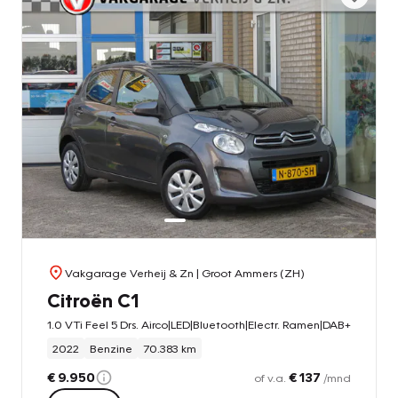
Vakgarage Verheij & Zn
| Groot Ammers (ZH)
Citroën C1
1.0 VTi Feel 5 Drs. Airco|LED|Bluetooth|Electr. Ramen|DAB+
2022
Benzine
70.383 km
€ 9.950
€ 137
of v.a.
/mnd