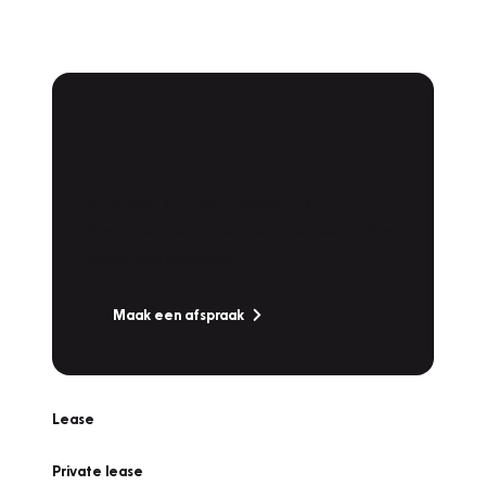
Plan een
Werkplaatsafspraak
Is uw auto toe aan Onderhoud,
Bandenwissel of een Vakantiecheck? Plan
online een afspraak!
Maak een afspraak
Lease
Private lease