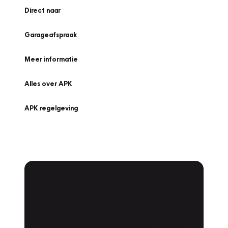
Direct naar
Garageafspraak
Meer informatie
Alles over APK
APK regelgeving
APK Keuring bij
Vakgarage!
Is het weer tijd voor de jaarlijkse APK? Ga