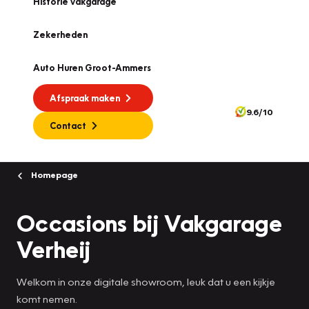
Historie vakgarage
Zekerheden
Auto Huren Groot-Ammers
Afspraak maken
9.6/10
Contact
Homepage
Occasions bij Vakgarage
Verheij
Welkom in onze digitale showroom, leuk dat u een kijkje
komt nemen.