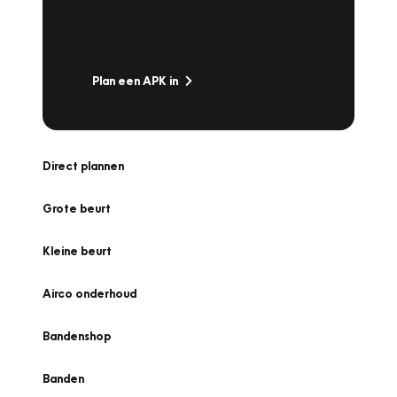
snel naar Vakgarage bij u in de buurt, en ga
zonder zorgen de weg op!
Plan een APK in
Direct plannen
Grote beurt
Kleine beurt
Airco onderhoud
Bandenshop
Banden