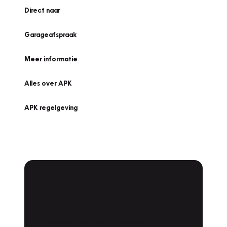
Direct naar
Garageafspraak
Meer informatie
Alles over APK
APK regelgeving
APK Keuring bij
Vakgarage!
Is het weer tijd voor de jaarlijkse APK? Ga