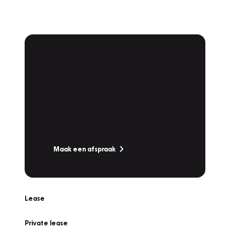
Plan een
Werkplaatsafspraak
Is uw auto toe aan Onderhoud,
Bandenwissel of een Vakantiecheck? Plan
online een afspraak!
Maak een afspraak
Lease
Private lease