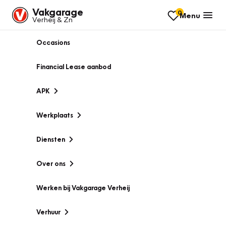
Vakgarage
0
Menu
Verheij & Zn
Occasions
Financial Lease aanbod
APK
Werkplaats
Diensten
Over ons
Werken bij Vakgarage Verheij
Verhuur