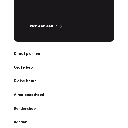
snel naar Vakgarage bij u in de buurt, en ga
zonder zorgen de weg op!
Plan een APK in
Direct plannen
Grote beurt
Kleine beurt
Airco onderhoud
Bandenshop
Banden