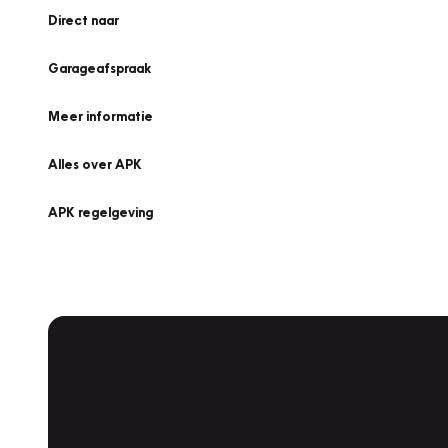
Direct naar
Garageafspraak
Meer informatie
Alles over APK
APK regelgeving
APK Keuring bij Vakgarage!
Is het weer tijd voor de jaarlijkse APK? Ga snel naar V