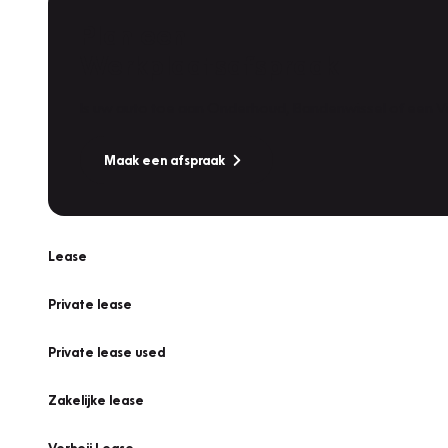
Plan een
Werkplaatsafspraak
Is uw auto toe aan Onderhoud, Bandenwissel of een Va
Maak een afspraak
Lease
Private lease
Private lease used
Zakelijke lease