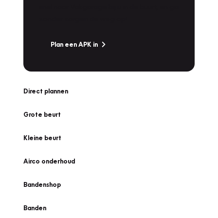
snel naar Vakgarage bij u in de buurt, en ga
zonder zorgen de weg op!
Plan een APK in
Direct plannen
Grote beurt
Kleine beurt
Airco onderhoud
Bandenshop
Banden