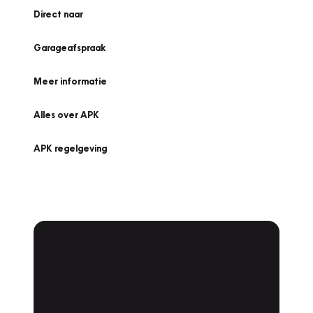
Direct naar
Garageafspraak
Meer informatie
Alles over APK
APK regelgeving
APK Keuring bij
Vakgarage!
Is het weer tijd voor de jaarlijkse APK? Ga