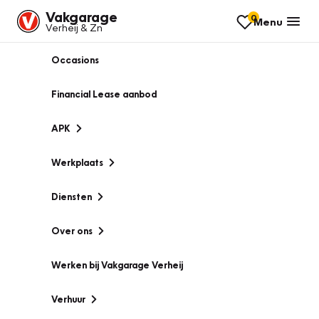
Vakgarage
0
Menu
Verheij & Zn
Occasions
Financial Lease aanbod
APK
Werkplaats
Diensten
Over ons
Werken bij Vakgarage Verheij
Verhuur