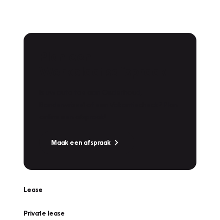
Plan een
Werkplaatsafspraak
Is uw auto toe aan Onderhoud,
Bandenwissel of een Vakantiecheck? Plan
online een afspraak!
Maak een afspraak
Lease
Private lease