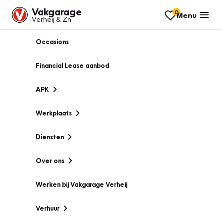
Vakgarage
0
Menu
Verheij & Zn
Occasions
Financial Lease aanbod
APK
Werkplaats
Diensten
Over ons
Werken bij Vakgarage Verheij
Verhuur