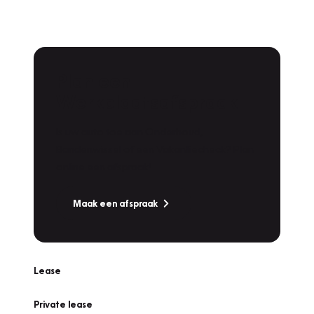
Plan een
Werkplaatsafspraak
Is uw auto toe aan Onderhoud,
Bandenwissel of een Vakantiecheck? Plan
online een afspraak!
Maak een afspraak
Lease
Private lease