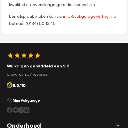
kwaliteit en levenslange garantie leidend zijn.
Een afspraak maken kan via
info@vakgarageverheij.nl
of
bel naar (0184) 60 13 46
Wij krijgen gemiddeld een 9.6
o.b.v. ruim 57 reviews
9.6/10
Mijn Vakgarage
Onderhoud