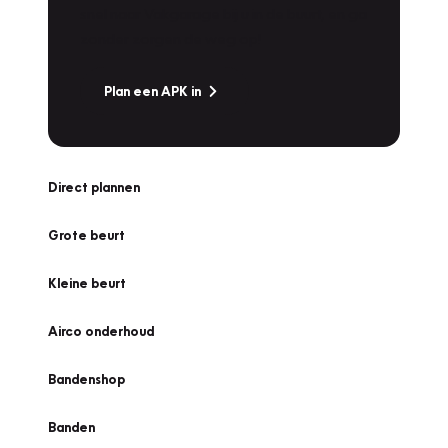
snel naar Vakgarage bij u in de buurt, en ga
zonder zorgen de weg op!
Plan een APK in
Direct plannen
Grote beurt
Kleine beurt
Airco onderhoud
Bandenshop
Banden