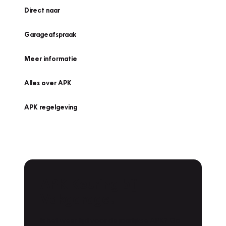
Direct naar
Garageafspraak
Meer informatie
Alles over APK
APK regelgeving
APK Keuring bij
Vakgarage!
Is het weer tijd voor de jaarlijkse APK? Ga