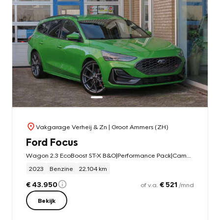
Vakgarage Verheij & Zn
| Groot Ammers (ZH)
Ford Focus
Wagon 2.3 EcoBoost ST-X B&O|Performance Pack|Camera|HUD|Schaalstoelen|Cruise|Car-Play|Navi
2023
Benzine
22.104 km
€ 43.950
€ 521
of v.a.
/mnd
Bekijk