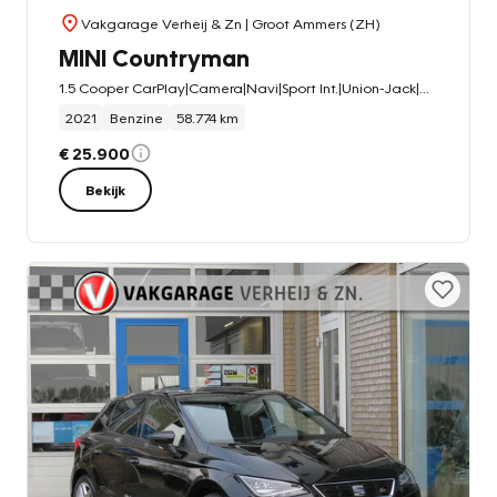
Vakgarage Verheij & Zn
| Groot Ammers (ZH)
MINI Countryman
1.5 Cooper CarPlay|Camera|Navi|Sport Int.|Union-Jack|Cruise|Clima|LED|DAB+
2021
Benzine
58.774 km
€ 25.900
Bekijk