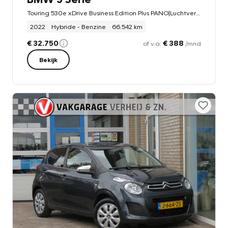
Touring 530e xDrive Business Edition Plus PANO|Luchtvering|360 Camera|Vol Leder|Live Cockpit Pro|CarPlay|DAB+|LED
2022
Hybride - Benzine
66.542 km
€ 32.750
€ 388
of v.a.
/mnd
Bekijk