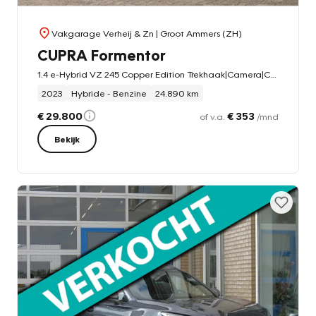
Vakgarage Verheij & Zn
| Groot Ammers (ZH)
CUPRA Formentor
1.4 e-Hybrid VZ 245 Copper Edition Trekhaak|Camera|CarPlay|Sfeer|Ad. Cruise|Winter Pakket|DigiDash|DAB+
2023
Hybride - Benzine
24.890 km
€ 29.800
€ 353
of v.a.
/mnd
Bekijk