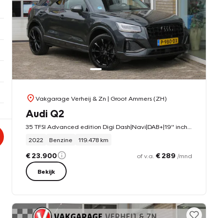
Vakgarage Verheij & Zn
| Groot Ammers (ZH)
Audi Q2
35 TFSI Advanced edition Digi Dash|Navi|DAB+|19'' inch|CarPlay|Clima|Cruise|Black Pack
2022
Benzine
119.478 km
€ 23.900
€ 289
of v.a.
/mnd
Bekijk