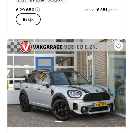
2023
Benzine
36.826 km
€ 29.650
€ 351
of v.a.
/mnd
Bekijk