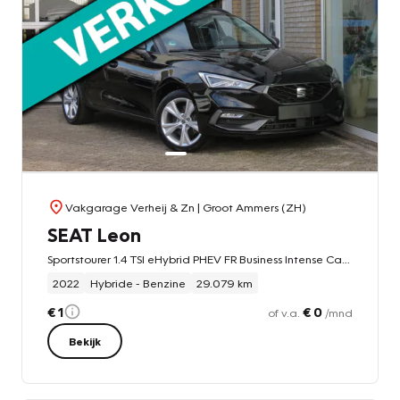
Vakgarage Verheij & Zn
| Groot Ammers (ZH)
SEAT Leon
Sportstourer 1.4 TSI eHybrid PHEV FR Business Intense CarPlay|Navi|Winter Pakket|Clima|Ad. Cruise|Sfeer
2022
Hybride - Benzine
29.079 km
€ 1
€ 0
of v.a.
/mnd
Bekijk