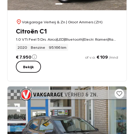
Vakgarage Verheij & Zn
| Groot Ammers (ZH)
Citroën C1
1.0 VTi Feel 5 Drs. Airco|LED|Bluetooth|Electr. Ramen|Radio|Getint Glas
2020
Benzine
95.166 km
€ 7.950
€ 109
of v.a.
/mnd
Bekijk