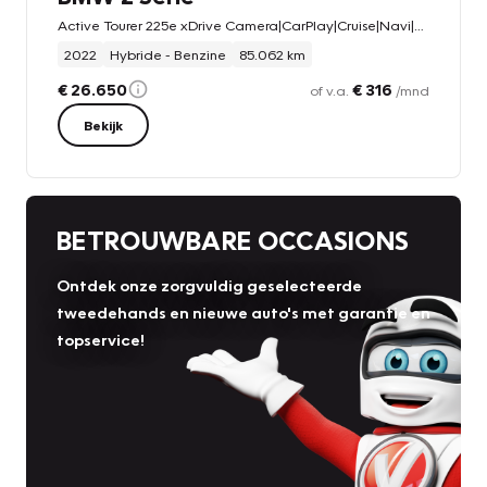
Active Tourer 225e xDrive Camera|CarPlay|Cruise|Navi|Stoel verw.|Clima|DAB+
2022
Hybride - Benzine
85.062 km
€ 26.650
€ 316
of v.a.
/mnd
Bekijk
BETROUWBARE OCCASIONS
Ontdek onze zorgvuldig geselecteerde
tweedehands en nieuwe auto's met garantie en
topservice!