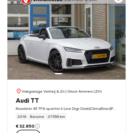
Vakgarage Verheij & Zn
| Groot Ammers (ZH)
Audi TT
Roadster 45 TFSI quattro S-Line Digi-Dash|Clima|Navi|PDC|Stoel verw.|LED|S-Tronic
2019
Benzine
37.556 km
€ 32.850