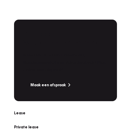
Plan een
Werkplaatsafspraak
Is uw auto toe aan Onderhoud,
Bandenwissel of een Vakantiecheck? Plan
online een afspraak!
Maak een afspraak
Lease
Private lease