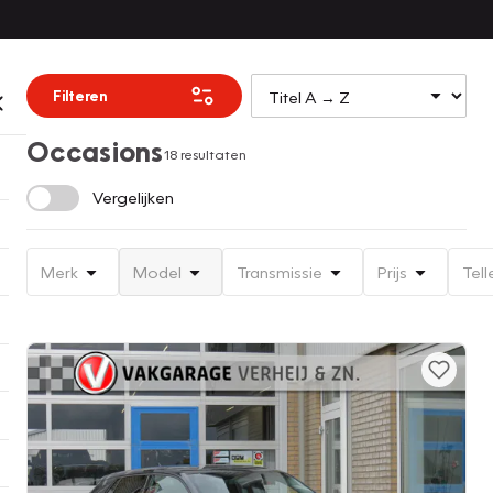
Filteren
Occasions
18 resultaten
Vergelijken
Merk
Model
Transmissie
Prijs
Tell