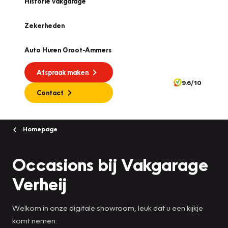
Historie vakgarage
Zekerheden
Auto Huren Groot-Ammers
Afspraak maken
9.6/10
Contact
Homepage
Occasions bij Vakgarage
Verheij
Welkom in onze digitale showroom, leuk dat u een kijkje
komt nemen.