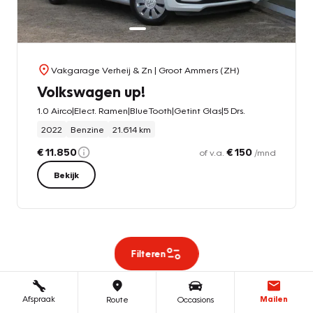
Vakgarage Verheij & Zn
| Groot Ammers (ZH)
Volkswagen up!
1.0 Airco|Elect. Ramen|BlueTooth|Getint Glas|5 Drs.
2022
Benzine
21.614 km
€ 11.850
€ 150
of v.a.
/mnd
Bekijk
Filteren
Afspraak
Mailen
Route
Occasions