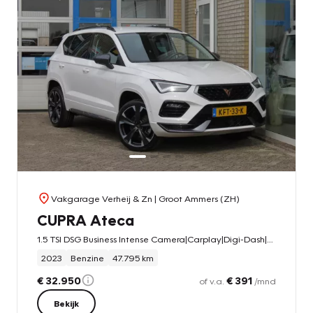
Vakgarage Verheij & Zn
| Groot Ammers (ZH)
CUPRA Ateca
1.5 TSI DSG Business Intense Camera|Carplay|Digi-Dash|Clima|Cruise|Navi|LED|Schaalstoelen
2023
Benzine
47.795 km
€ 32.950
€ 391
of v.a.
/mnd
Bekijk