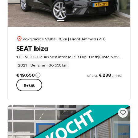
Vakgarage Verheij & Zn
| Groot Ammers (ZH)
SEAT Ibiza
1.0 TSI DSG FR Business Intense Plus Digi-Dash|Grote Navi|Car-Play|DAB+Cruise|Leer Alcantara|Clima|Automaat|
2021
Benzine
36.658 km
€ 19.650
€ 238
of v.a.
/mnd
Bekijk