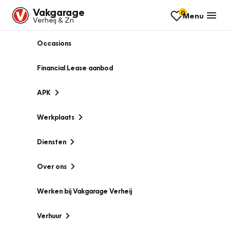
Vakgarage
0
Menu
Verheij & Zn
Occasions
Financial Lease aanbod
APK
Werkplaats
Diensten
Over ons
Werken bij Vakgarage Verheij
Verhuur