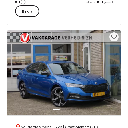
€ 1
€ 0
of v.a.
/mnd
Bekijk
Vakgarage Verheij & Zn
| Groot Ammers (ZH)