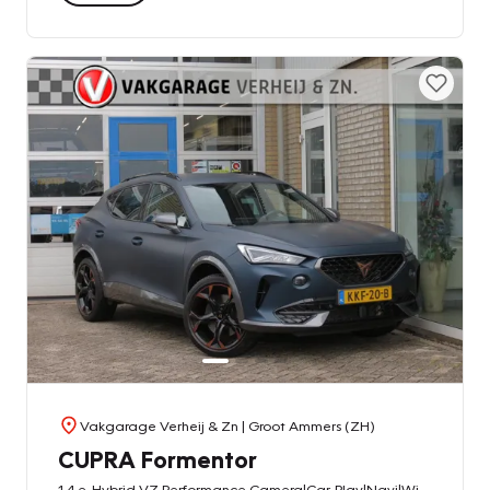
Vakgarage Verheij & Zn
| Groot Ammers (ZH)
CUPRA Formentor
1.4 e-Hybrid VZ Performance Camera|Car-Play|Navi|Winter Pack|Petrol Blau Matt|Electr. Stoel|Vol Leder|Clima|LED