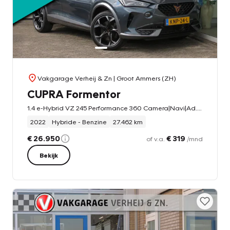
Vakgarage Verheij & Zn
| Groot Ammers (ZH)
CUPRA Formentor
1.4 e-Hybrid VZ 245 Performance 360 Camera|Navi|Ad. Cruise|Digi-Dash|Winter Pakket|Sfeer|LED|DAB+
2022
Hybride - Benzine
27.462 km
€ 26.950
€ 319
of v.a.
/mnd
Bekijk