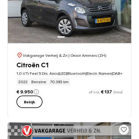
Vakgarage Verheij & Zn
| Groot Ammers (ZH)
Citroën C1
1.0 VTi Feel 5 Drs. Airco|LED|Bluetooth|Electr. Ramen|DAB+
2022
Benzine
70.383 km
€ 9.950
€ 137
of v.a.
/mnd
Bekijk