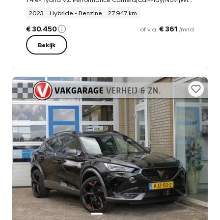
2023
Hybride - Benzine
27.947 km
€ 30.450
€ 361
of v.a.
/mnd
Bekijk