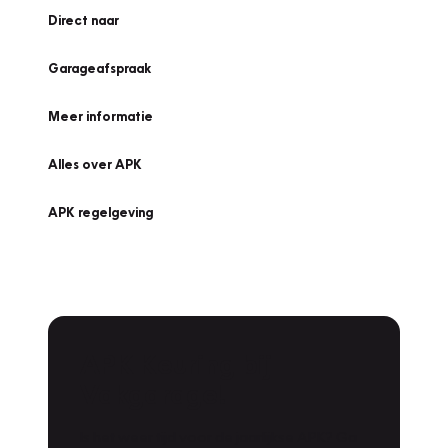
Direct naar
Garageafspraak
Meer informatie
Alles over APK
APK regelgeving
APK Keuring bij
Vakgarage!
Is het weer tijd voor de jaarlijkse APK? Ga