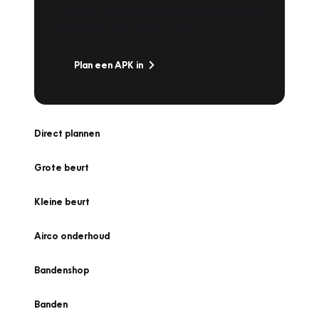
snel naar Vakgarage bij u in de buurt, en ga
zonder zorgen de weg op!
Plan een APK in
Direct plannen
Grote beurt
Kleine beurt
Airco onderhoud
Bandenshop
Banden