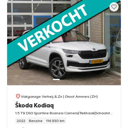
Vakgarage Verheij & Zn
| Groot Ammers (ZH)
Škoda Kodiaq
1.5 TSI DSG Sportline Business Camera|Trekhaak|Schaalstoelen|Winter Pakket|Ad. Cruise|CarPlay|Clima|Voorruit Verw.
2022
Benzine
114.930 km