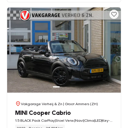
Vakgarage Verheij & Zn
| Groot Ammers (ZH)
MINI Cooper Cabrio
1.5 BLACK Pack CarPlay|Stoel Verw.|Navi|Clima|LED|Key-Less|Sport Stoelen|DAB+|Black Pack|Automaat