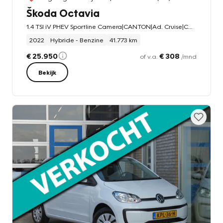
Škoda Octavia
1.4 TSI iV PHEV Sportline Camera|CANTON|Ad. Cruise|Car-Play|Clima|Winter pakket|LED
2022
Hybride - Benzine
41.773 km
€ 25.950
€ 308
of v.a.
/mnd
Bekijk