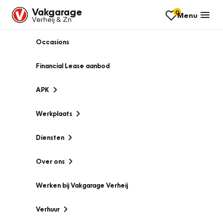
Vakgarage
0
Menu
Verheij & Zn
Occasions
Financial Lease aanbod
APK
Werkplaats
Diensten
Over ons
Werken bij Vakgarage Verheij
Verhuur