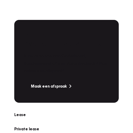
Plan een
Werkplaatsafspraak
Is uw auto toe aan Onderhoud,
Bandenwissel of een Vakantiecheck? Plan
online een afspraak!
Maak een afspraak
Lease
Private lease