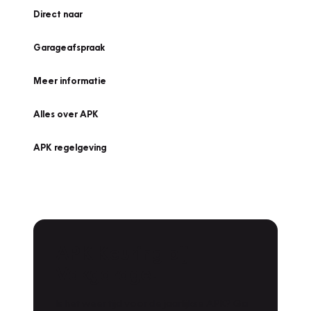
Direct naar
Garageafspraak
Meer informatie
Alles over APK
APK regelgeving
APK Keuring bij
Vakgarage!
Is het weer tijd voor de jaarlijkse APK? Ga