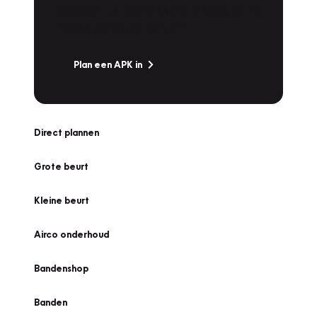
snel naar Vakgarage bij u in de buurt, en ga
zonder zorgen de weg op!
Plan een APK in
Direct plannen
Grote beurt
Kleine beurt
Airco onderhoud
Bandenshop
Banden