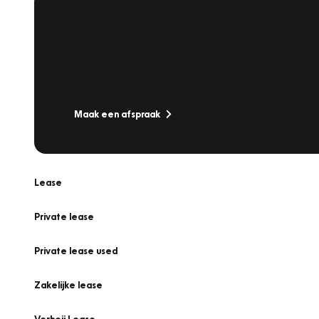
Plan een
Werkplaatsafspraak
Is uw auto toe aan Onderhoud, Bandenwissel of een Va
Maak een afspraak
Lease
Private lease
Private lease used
Zakelijke lease