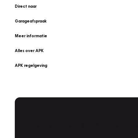
Direct naar
Garageafspraak
Meer informatie
Alles over APK
APK regelgeving
APK Keuring bij Vakgarage!
Is het weer tijd voor de jaarlijkse APK? Ga snel naar V