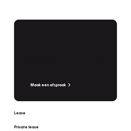
Plan een
Werkplaatsafspraak
Is uw auto toe aan Onderhoud,
Bandenwissel of een Vakantiecheck? Plan
online een afspraak!
Maak een afspraak
Lease
Private lease