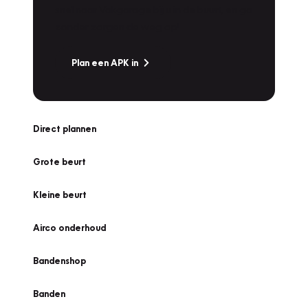
snel naar Vakgarage bij u in de buurt, en ga
zonder zorgen de weg op!
Plan een APK in
Direct plannen
Grote beurt
Kleine beurt
Airco onderhoud
Bandenshop
Banden