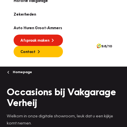
Historie vakgarage
Zekerheden
Auto Huren Groot-Ammers
Afspraak maken
9.6/10
Contact
Homepage
Occasions bij Vakgarage
Verheij
Welkom in onze digitale showroom, leuk dat u een kijkje
komt nemen.