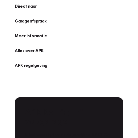
Direct naar
Garageafspraak
Meer informatie
Alles over APK
APK regelgeving
APK Keuring bij
Vakgarage!
Is het weer tijd voor de jaarlijkse APK? Ga