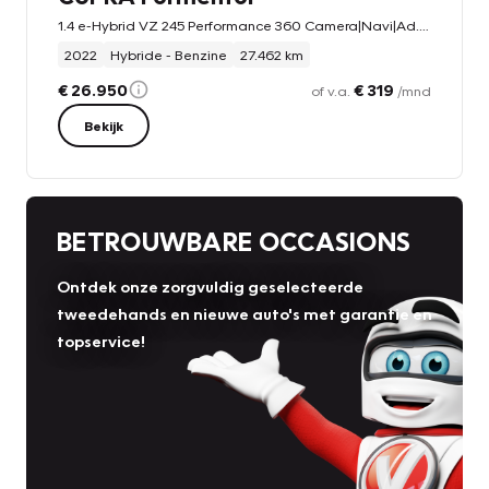
1.4 e-Hybrid VZ 245 Performance 360 Camera|Navi|Ad. Cruise|Digi-Dash|Winter Pakket|Sfeer|LED|DAB+
2022
Hybride - Benzine
27.462 km
€ 26.950
€ 319
of v.a.
/mnd
Bekijk
BETROUWBARE OCCASIONS
Ontdek onze zorgvuldig geselecteerde
tweedehands en nieuwe auto's met garantie en
topservice!