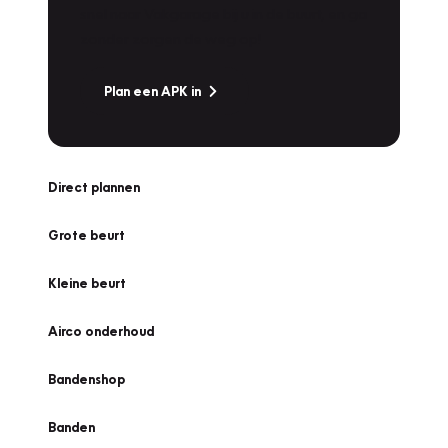
snel naar Vakgarage bij u in de buurt, en ga
zonder zorgen de weg op!
Plan een APK in
Direct plannen
Grote beurt
Kleine beurt
Airco onderhoud
Bandenshop
Banden