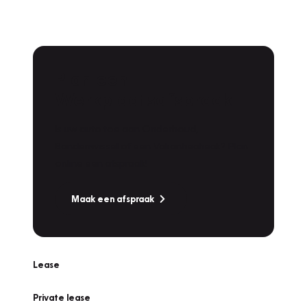
Plan een
Werkplaatsafspraak
Is uw auto toe aan Onderhoud,
Bandenwissel of een Vakantiecheck? Plan
online een afspraak!
Maak een afspraak
Lease
Private lease