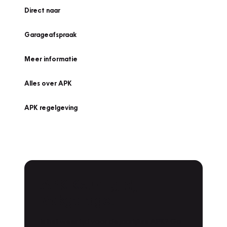
Direct naar
Garageafspraak
Meer informatie
Alles over APK
APK regelgeving
APK Keuring bij
Vakgarage!
Is het weer tijd voor de jaarlijkse APK? Ga