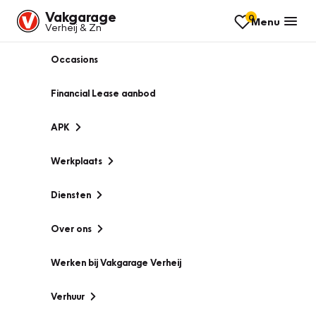
Vakgarage
0
Menu
Verheij & Zn
Occasions
Financial Lease aanbod
APK
Werkplaats
Diensten
Over ons
Werken bij Vakgarage Verheij
Verhuur